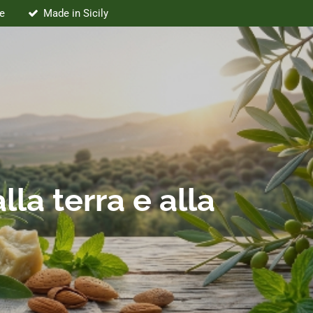
e
Made in Sicily
lla terra e alla