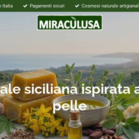
 Italia
Pagamenti sicuri
Cosmesi naturale artigianal
e siciliana ispirata a
pelle